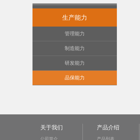
生产能力
管理能力
制造能力
研发能力
品保能力
关于我们
产品介绍
公司简介
产品列表