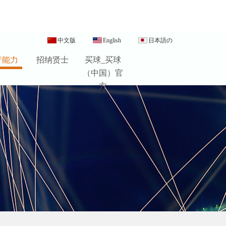
中文版
English
日本語の
产能力
招纳贤士
买球_买球
（中国）官
方